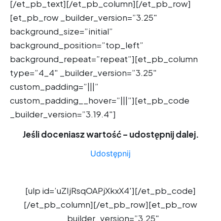
[/et_pb_text][/et_pb_column][/et_pb_row]
[et_pb_row _builder_version=”3.25″
background_size=”initial”
background_position=”top_left”
background_repeat=”repeat”][et_pb_column
type=”4_4″ _builder_version=”3.25″
custom_padding=”|||”
custom_padding__hover=”|||”][et_pb_code
_builder_version=”3.19.4″]
Jeśli doceniasz wartość – udostępnij dalej.
Udostępnij
[ulp id=’uZIjRsqOAPjXkxX4′][/et_pb_code]
[/et_pb_column][/et_pb_row][et_pb_row
_builder_version=”3.25″