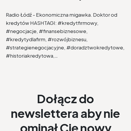
Radio Łódź - Ekonomiczna migawka. Doktor od
kredytów HASHTAGI: #kredytfirmowy,
#negocjacje, #finansebiznesowe,
#kredytydlafirm, #rozwójbiznesu,
#strategienegocjacyjne, #doradztwokredytowe,
#historiakredytowa,…
Dołącz do
newslettera aby nie
ominął Cię nowy