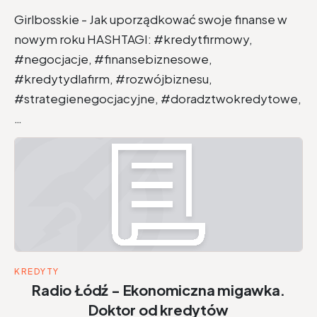
Girlbosskie - Jak uporządkować swoje finanse w
nowym roku HASHTAGI: #kredytfirmowy,
#negocjacje, #finansebiznesowe,
#kredytydlafirm, #rozwójbiznesu,
#strategienegocjacyjne, #doradztwokredytowe,
…
KREDYTY
Radio Łódź - Ekonomiczna migawka.
Doktor od kredytów