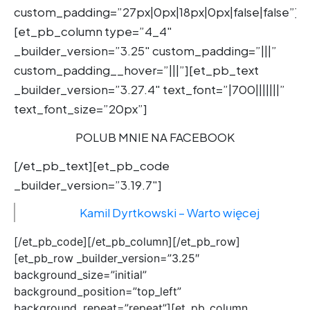
custom_padding=”27px|0px|18px|0px|false|false”]
[et_pb_column type=”4_4″
_builder_version=”3.25″ custom_padding=”|||”
custom_padding__hover=”|||”][et_pb_text
_builder_version=”3.27.4″ text_font=”|700|||||||”
text_font_size=”20px”]
POLUB MNIE NA FACEBOOK
[/et_pb_text][et_pb_code
_builder_version=”3.19.7″]
Kamil Dyrtkowski – Warto więcej
[/et_pb_code][/et_pb_column][/et_pb_row]
[et_pb_row _builder_version=”3.25″
background_size=”initial”
background_position=”top_left”
background_repeat=”repeat”][et_pb_column