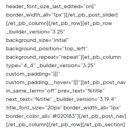
header_font_size_last_edited=”on|”
border_width_all=”1px”][/et_pb_post_slider]
[/et_pb_column][/et_pb_row][et_pb_row
_builder_version=”3.25″
background_size=”initial”
background_position=”top_left”
background_repeat=”repeat”][et_pb_column
type=”4_4″ _builder_version=”3.25″
custom_padding=”|||”
custom_padding__hover=”|||”][et_pb_post_nav
in_same_term=”off” prev_text=”%title”
next_text=”%title” _builder_version=”3.19.4″
title_font_size=”20px” border_width_all=”1px”
border_color_all=”#020183″][/et_pb_post_nav]
[/et_pb_column][/et_pb_row][/et_pb_section]