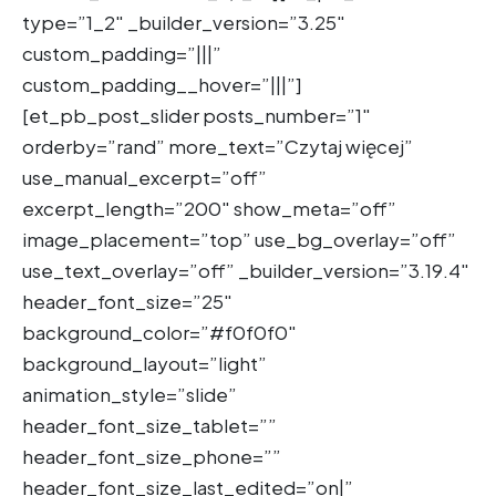
type=”1_2″ _builder_version=”3.25″
custom_padding=”|||”
custom_padding__hover=”|||”]
[et_pb_post_slider posts_number=”1″
orderby=”rand” more_text=”Czytaj więcej”
use_manual_excerpt=”off”
excerpt_length=”200″ show_meta=”off”
image_placement=”top” use_bg_overlay=”off”
use_text_overlay=”off” _builder_version=”3.19.4″
header_font_size=”25″
background_color=”#f0f0f0″
background_layout=”light”
animation_style=”slide”
header_font_size_tablet=””
header_font_size_phone=””
header_font_size_last_edited=”on|”