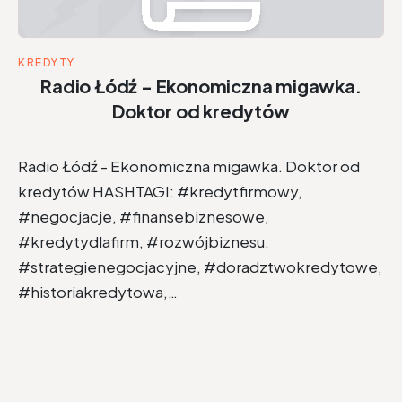
KREDYTY
Radio Łódź - Ekonomiczna migawka.
Doktor od kredytów
Radio Łódź - Ekonomiczna migawka. Doktor od
kredytów HASHTAGI: #kredytfirmowy,
#negocjacje, #finansebiznesowe,
#kredytydlafirm, #rozwójbiznesu,
#strategienegocjacyjne, #doradztwokredytowe,
#historiakredytowa,…