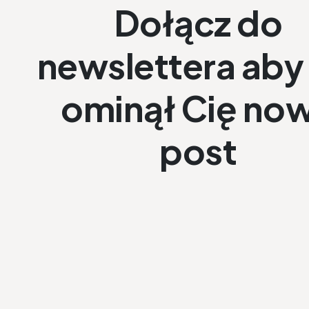
Dołącz do
newslettera aby 
ominął Cię no
post