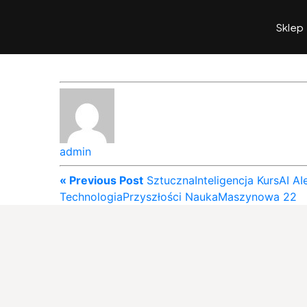
Sklep
admin
« Previous Post
SztucznaInteligencja KursAI AI
TechnologiaPrzyszłości NaukaMaszynowa 22