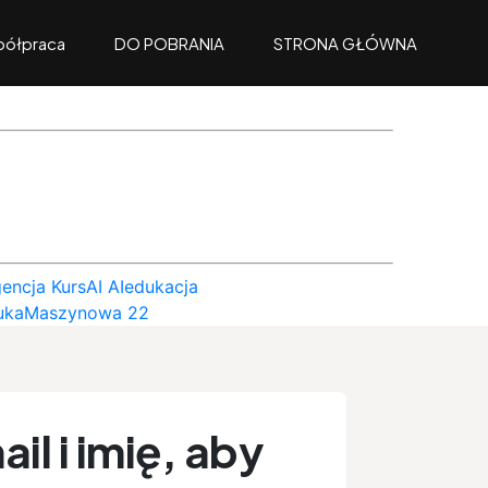
ółpraca
DO POBRANIA
STRONA GŁÓWNA
gencja KursAI AIedukacja
aukaMaszynowa 22
il i imię, aby