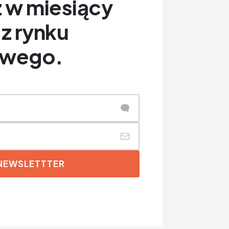
 w miesiący
z rynku
owego.
 NEWSLETTTER