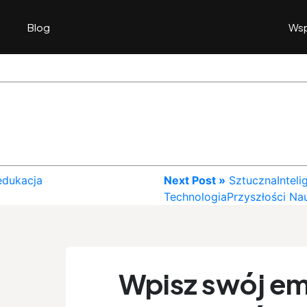
Blog
Wsp
edukacja
Next Post »
SztucznaInteli
TechnologiaPrzyszłości N
Wpisz swój ema