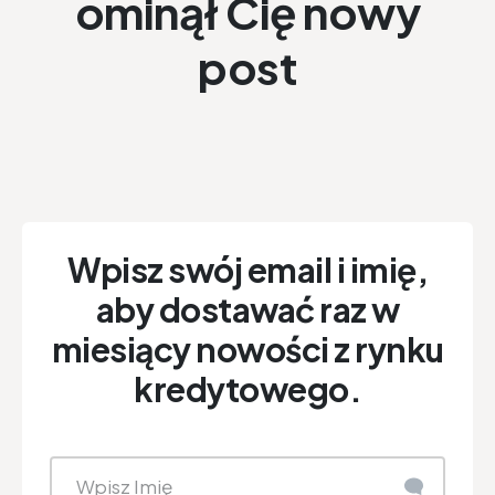
ominął Cię nowy
post
Wpisz swój email i imię,
aby dostawać raz w
miesiący nowości z rynku
kredytowego.