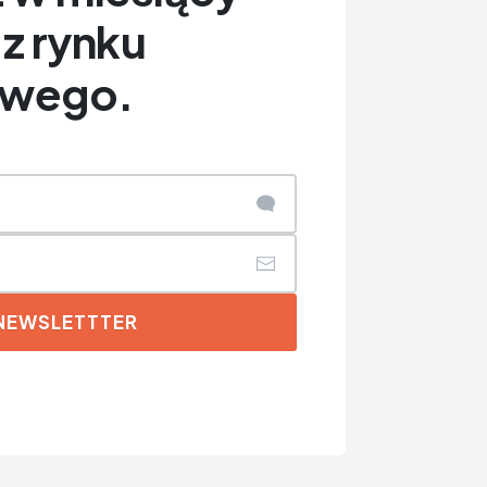
z rynku
owego.
 NEWSLETTTER