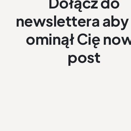
Dołącz do
newslettera aby 
ominął Cię no
post