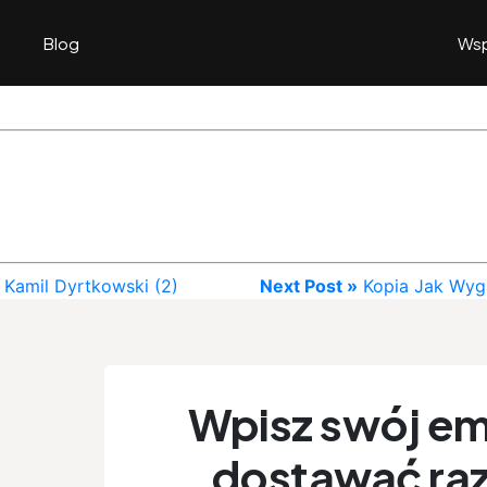
Blog
Wsp
 Kamil Dyrtkowski (2)
Next Post »
Kopia Jak Wygr
Wpisz swój ema
dostawać raz