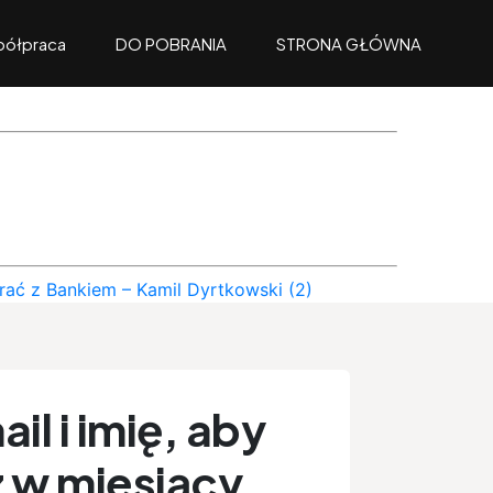
ółpraca
DO POBRANIA
STRONA GŁÓWNA
ać z Bankiem – Kamil Dyrtkowski (2)
il i imię, aby
 w miesiący