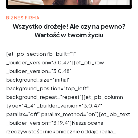
BIZNES FIRMA
Wszystko drożeje! Ale czy na pewno?
Wartość w twoim życiu
[et_pb_section fb_built="1"
_builder_version="3.0.47"][et_pb_row
_builder_version="3.0.48"
background_size="initial"
background_position="top_left"
background_repeat="repeat"][et_pb_column
type="4_4" _builder_version="3.0.47"
parallax="off" parallax_method="on"][et_pb_text
_builder_version="3.19.4"]Nasza ocena
rzeczywistości niekoniecznie oddaje realia…