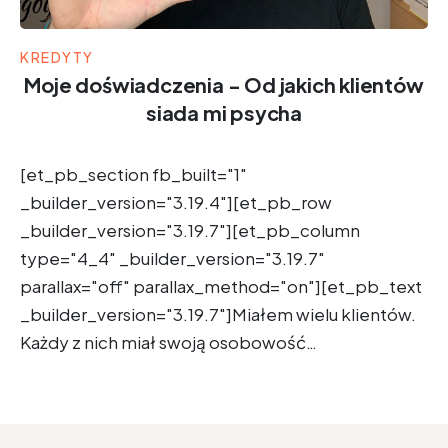
KREDYTY
Moje doświadczenia - Od jakich klientów
siada mi psycha
[et_pb_section fb_built="1"
_builder_version="3.19.4"][et_pb_row
_builder_version="3.19.7"][et_pb_column
type="4_4" _builder_version="3.19.7"
parallax="off" parallax_method="on"][et_pb_text
_builder_version="3.19.7"]Miałem wielu klientów.
Każdy z nich miał swoją osobowość…