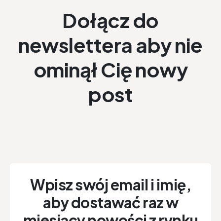
Dołącz do
newslettera aby nie
ominął Cię nowy
post
Wpisz swój email i imię,
aby dostawać raz w
miesiący nowości z rynku