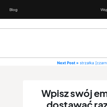
Blog
Wsp
Next Post »
strzałka [czarn
Wpisz swój ema
dostawać raz