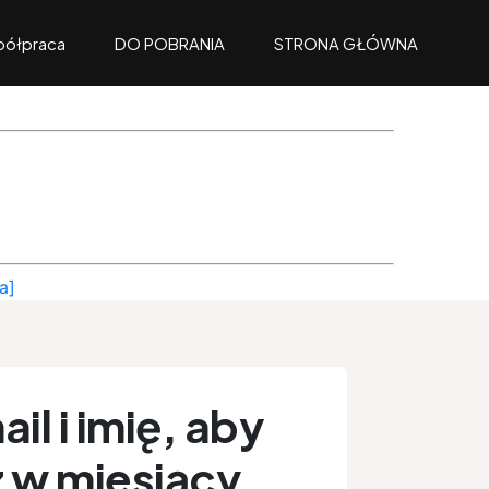
ółpraca
DO POBRANIA
STRONA GŁÓWNA
a]
il i imię, aby
 w miesiący