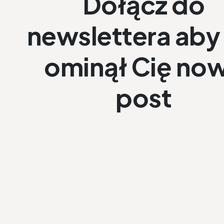
Dołącz do
newslettera aby 
ominął Cię no
post