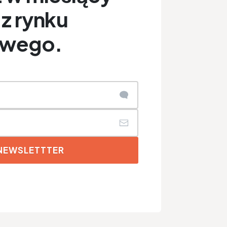
z rynku
owego.
 NEWSLETTTER