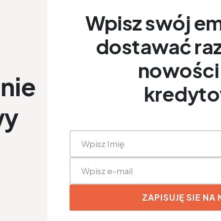
Wpisz swój ema
dostawać raz
nowości 
nie
kredyt
wy
ZAPISUJĘ SIE NA