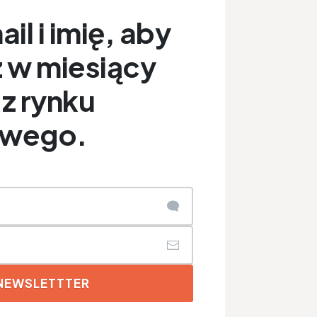
il i imię, aby
 w miesiący
z rynku
owego.
 NEWSLETTTER