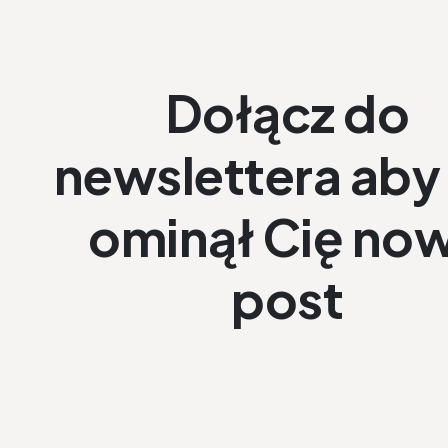
Dołącz do
newslettera aby 
ominął Cię no
post