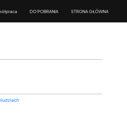
ółpraca
DO POBRANIA
STRONA GŁÓWNA
wludziach