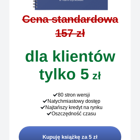
Cena standardowa
157 zł
dla klientów
tylko 5
zł
80 stron wersji
Natychmiastowy dostęp
Najtańszy kredyt na rynku
Oszczędność czasu
Kupuję książkę za 5 zł