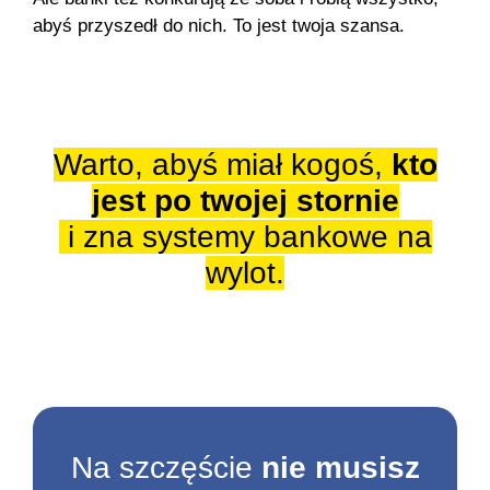
abyś przyszedł do nich. To jest twoja szansa.
Warto, abyś miał kogoś,
kto
jest po twojej stornie
i zna systemy bankowe na
wylot.
Na szczęście
nie musisz