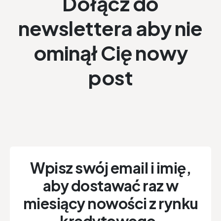
Dołącz do
newslettera aby nie
ominął Cię nowy
post
Wpisz swój email i imię,
aby dostawać raz w
miesiący nowości z rynku