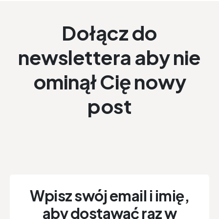
Dołącz do
newslettera aby nie
ominął Cię nowy
post
Wpisz swój email i imię,
aby dostawać raz w