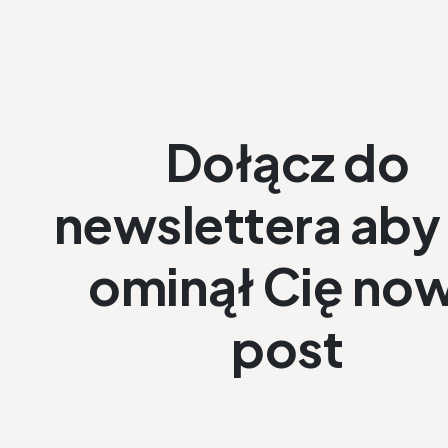
Dołącz do
newslettera aby 
ominął Cię no
post