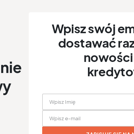
Wpisz swój ema
dostawać raz
nowości 
nie
kredyt
wy