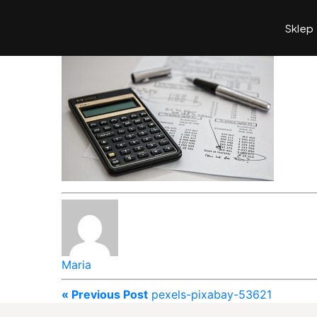
Sklep
Maria
« Previous Post
pexels-pixabay-53621