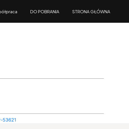
ółpraca
DO POBRANIA
STRONA GŁÓWNA
y-53621