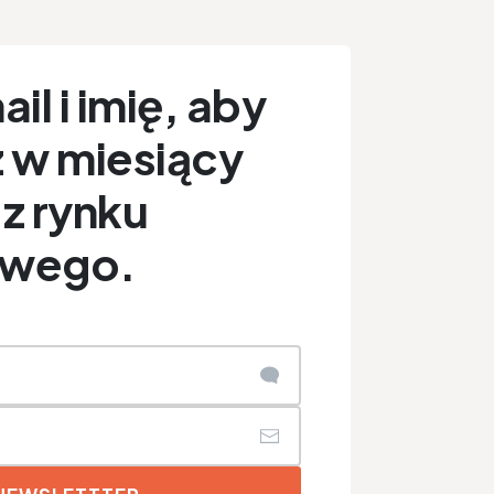
il i imię, aby
 w miesiący
z rynku
owego.