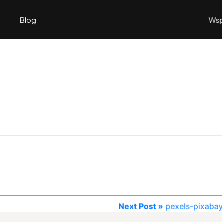
Blog
Wsp
Next Post »
pexels-pixaba