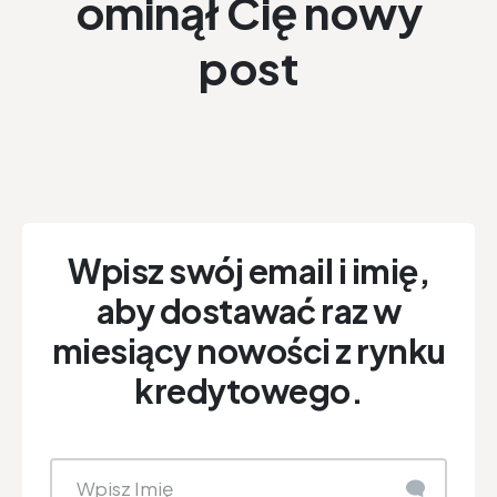
ominął Cię nowy
post
Wpisz swój email i imię,
aby dostawać raz w
miesiący nowości z rynku
kredytowego.