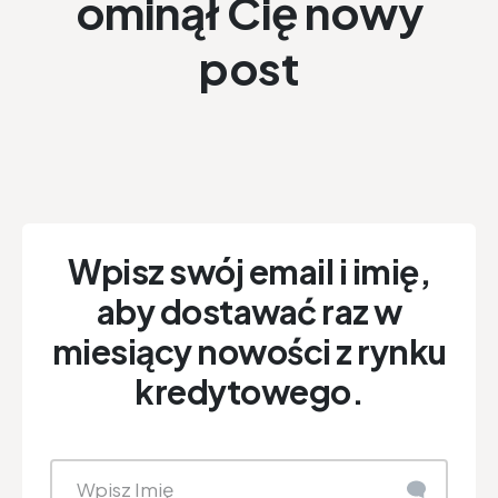
ominął Cię nowy
post
Wpisz swój email i imię,
aby dostawać raz w
miesiący nowości z rynku
kredytowego.