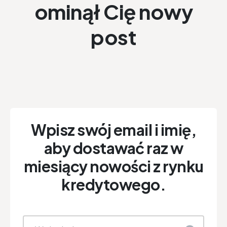
ominął Cię nowy
post
Wpisz swój email i imię,
aby dostawać raz w
miesiący nowości z rynku
kredytowego.