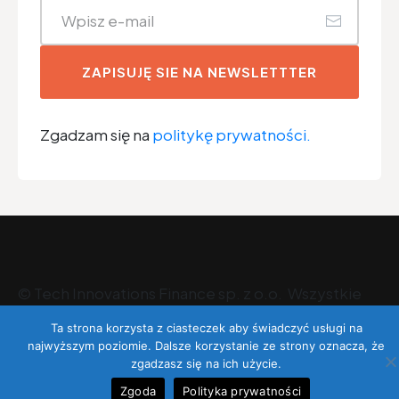
ZAPISUJĘ SIE NA NEWSLETTTER
Zgadzam się na
politykę prywatności.
©
Tech Innovations Finance sp. z o.o
. Wszystkie
prawa zastrzeżone.
Ta strona korzysta z ciasteczek aby świadczyć usługi na
najwyższym poziomie. Dalsze korzystanie ze strony oznacza, że
zgadzasz się na ich użycie.
Zgoda
Polityka prywatności