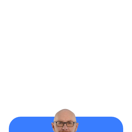
Oddział
ul.
Słoneczna 57
Przykona