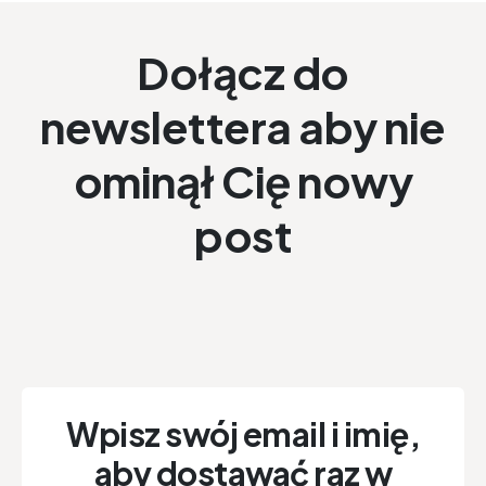
Dołącz do
newslettera aby nie
ominął Cię nowy
post
Wpisz swój email i imię,
aby dostawać raz w