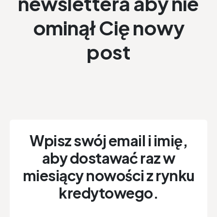
newslettera aby nie
ominął Cię nowy
post
Wpisz swój email i imię,
aby dostawać raz w
miesiący nowości z rynku
kredytowego.