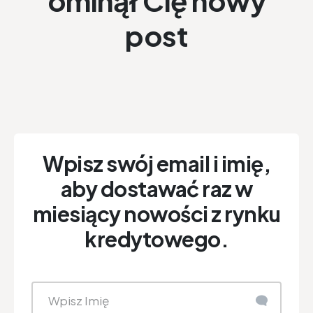
ominął Cię nowy
post
Wpisz swój email i imię,
aby dostawać raz w
miesiący nowości z rynku
kredytowego.