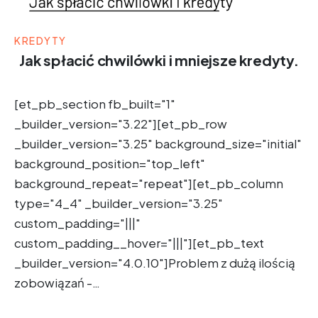
KREDYTY
Jak spłacić chwilówki i mniejsze kredyty.
[et_pb_section fb_built="1"
_builder_version="3.22"][et_pb_row
_builder_version="3.25" background_size="initial"
background_position="top_left"
background_repeat="repeat"][et_pb_column
type="4_4" _builder_version="3.25"
custom_padding="|||"
custom_padding__hover="|||"][et_pb_text
_builder_version="4.0.10"]Problem z dużą ilością
zobowiązań -…