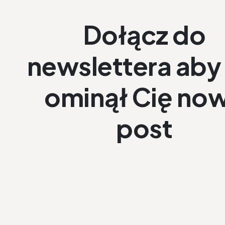
Dołącz do
newslettera aby 
ominął Cię no
post