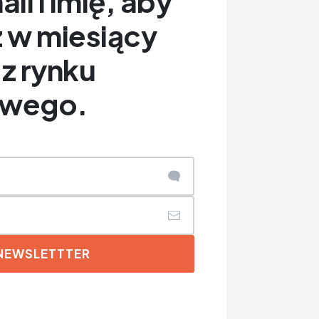
il i imię, aby
 w miesiący
z rynku
owego.
 NEWSLETTTER