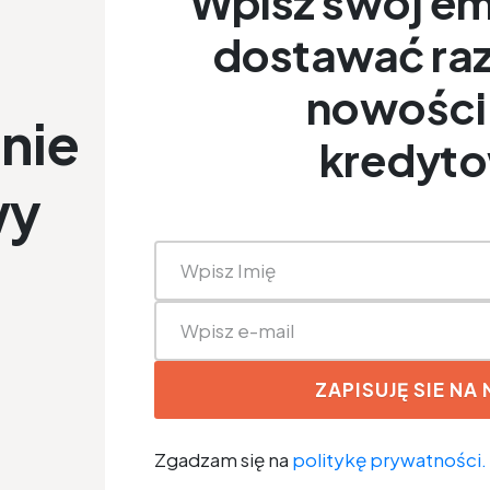
Wpisz swój ema
dostawać raz
nowości 
nie
kredyt
wy
ZAPISUJĘ SIE NA
Zgadzam się na
politykę prywatności.