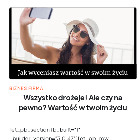
BIZNES FIRMA
Wszystko drożeje! Ale czy na
pewno? Wartość w twoim życiu
[et_pb_section fb_built="1"
_builder_version="3.0.47"][et_pb_row