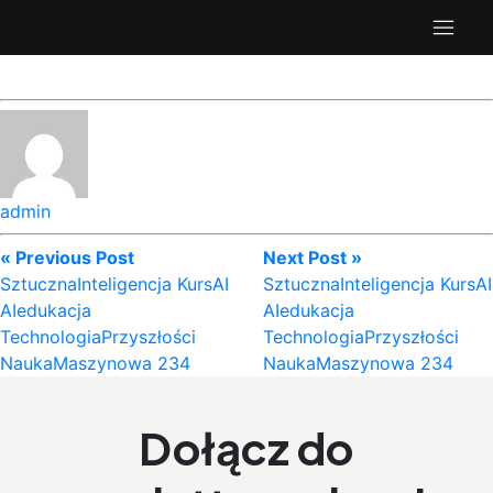
admin
« Previous Post
Next Post »
SztucznaInteligencja KursAI
SztucznaInteligencja KursAI
AIedukacja
AIedukacja
TechnologiaPrzyszłości
TechnologiaPrzyszłości
NaukaMaszynowa 234
NaukaMaszynowa 234
Dołącz do