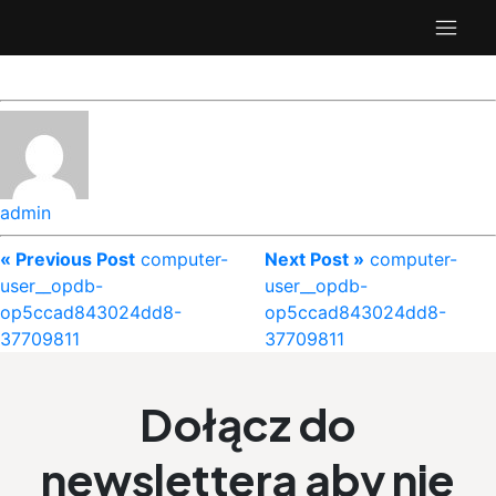
admin
« Previous Post
computer-
Next Post »
computer-
user__opdb-
user__opdb-
op5ccad843024dd8-
op5ccad843024dd8-
37709811
37709811
Dołącz do
newslettera aby nie