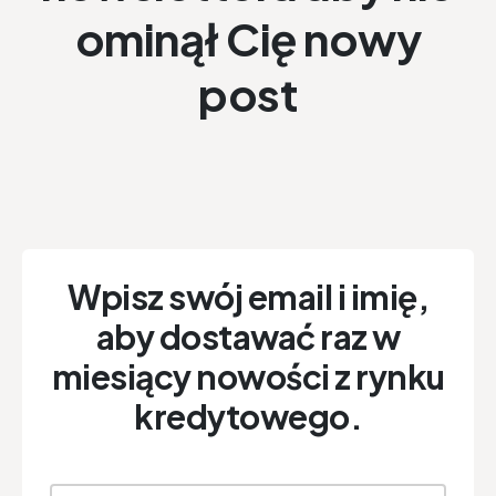
ominął Cię nowy
post
Wpisz swój email i imię,
aby dostawać raz w
miesiący nowości z rynku
kredytowego.