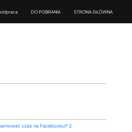
ółpraca
DO POBRANIA
STRONA GŁÓWNA
marnować czas na Facebooku?-2