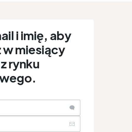
il i imię, aby
 w miesiący
z rynku
owego.