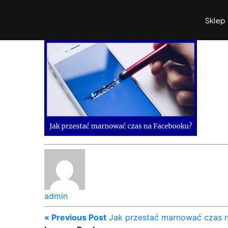
Sklep
admin
« Previous Post
Jak przestać marnować czas 