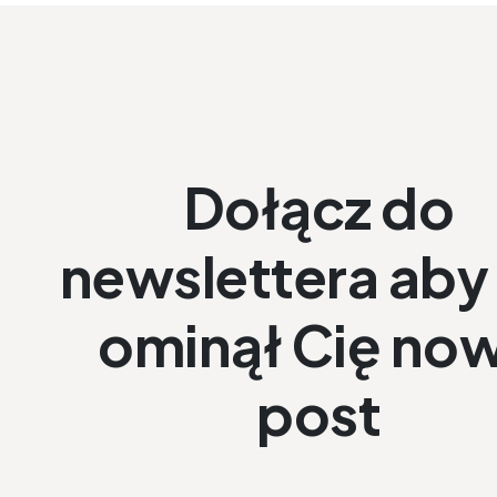
Dołącz do
newslettera aby 
ominął Cię no
post