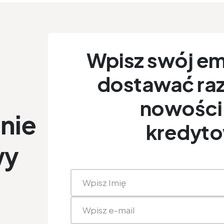
Wpisz swój ema
dostawać raz
nowości 
nie
kredyt
wy