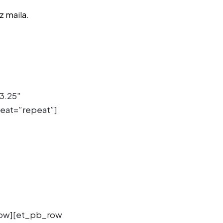
z maila.
3.25″
peat=”repeat”]
row][et_pb_row