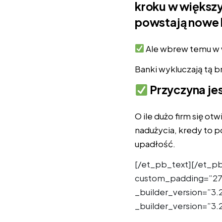
kroku w większy
powstają nowe 
Ale wbrew temu w w
Banki wykluczają tą b
Przyczyna jes
O ile dużo firm się ot
nadużycia, kredy to 
upadłość.
[/et_pb_text][/et_p
custom_padding=”27p
_builder_version=”3.
_builder_version=”3.2