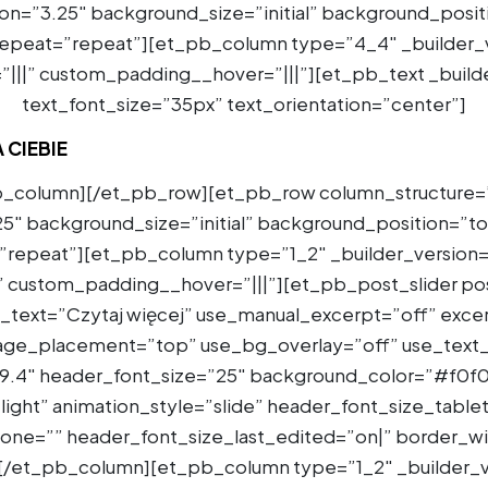
ion=”3.25″ background_size=”initial” background_posit
epeat=”repeat”][et_pb_column type=”4_4″ _builder_v
|||” custom_padding__hover=”|||”][et_pb_text _builde
text_font_size=”35px” text_orientation=”center”]
 CIEBIE
b_column][/et_pb_row][et_pb_row column_structure=”
25″ background_size=”initial” background_position=”to
repeat”][et_pb_column type=”1_2″ _builder_version=
” custom_padding__hover=”|||”][et_pb_post_slider p
_text=”Czytaj więcej” use_manual_excerpt=”off” exc
ge_placement=”top” use_bg_overlay=”off” use_text_
.19.4″ header_font_size=”25″ background_color=”#f0f
ight” animation_style=”slide” header_font_size_table
ne=”” header_font_size_last_edited=”on|” border_wid
][/et_pb_column][et_pb_column type=”1_2″ _builder_v