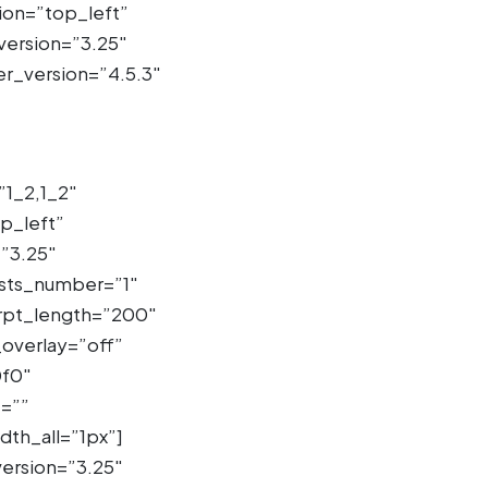
ion=”top_left”
ersion=”3.25″
r_version=”4.5.3″
1_2,1_2″
p_left”
”3.25″
osts_number=”1″
erpt_length=”200″
overlay=”off”
0f0″
t=””
th_all=”1px”]
ersion=”3.25″