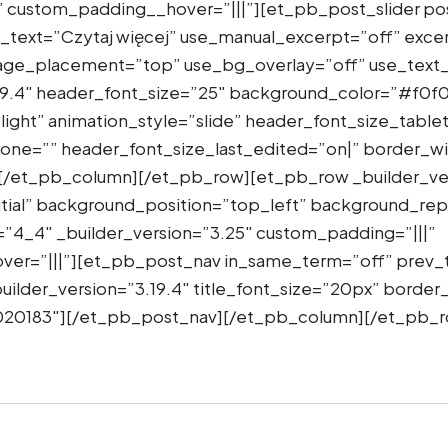
” custom_padding__hover=”|||”][et_pb_post_slider p
_text=”Czytaj więcej” use_manual_excerpt=”off” exc
ge_placement=”top” use_bg_overlay=”off” use_text_
.19.4″ header_font_size=”25″ background_color=”#f0f
ight” animation_style=”slide” header_font_size_table
ne=”” header_font_size_last_edited=”on|” border_wid
][/et_pb_column][/et_pb_row][et_pb_row _builder_ve
tial” background_position=”top_left” background_re
”4_4″ _builder_version=”3.25″ custom_padding=”|||”
er=”|||”][et_pb_post_nav in_same_term=”off” prev_t
uilder_version=”3.19.4″ title_font_size=”20px” border
020183″][/et_pb_post_nav][/et_pb_column][/et_pb_r