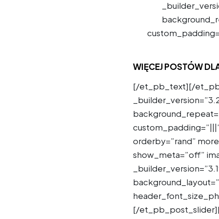
_builder_vers
background_r
custom_padding=”
WIĘCEJ POSTÓW DLA
[/et_pb_text][/et_p
_builder_version=”3.
background_repeat=”
custom_padding=”|||
orderby=”rand” more
show_meta=”off” ima
_builder_version=”3
background_layout=”l
header_font_size_pho
[/et_pb_post_slider