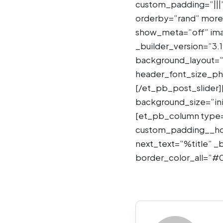
custom_padding=”|||
orderby=”rand” more
show_meta=”off” ima
_builder_version=”3
background_layout=”l
header_font_size_pho
[/et_pb_post_slider
background_size=”ini
[et_pb_column type=
custom_padding__hov
next_text=”%title” _b
border_color_all=”#