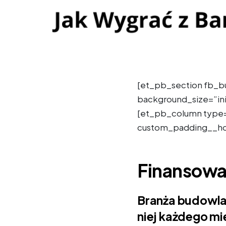
[et_pb_section fb_bu
background_size=”ini
[et_pb_column type=
custom_padding__hov
Finansowa
Branża budowlan
niej każdego mi