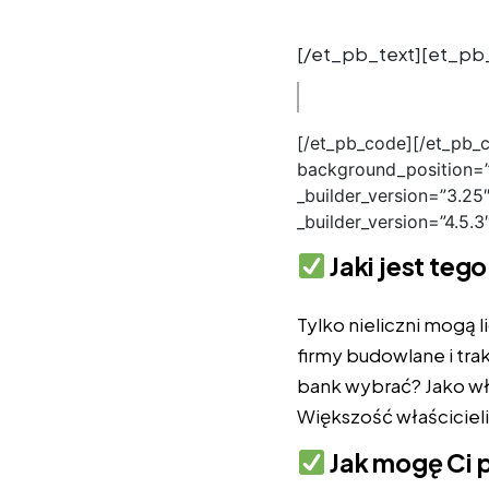
[/et_pb_text][et_pb_
[/et_pb_code][/et_pb_c
background_position=”
_builder_version=”3.25
_builder_version=”4.5.3
Jaki jest teg
Tylko nieliczni mogą 
firmy budowlane i tra
bank wybrać? Jako wła
Większość właścicieli
Jak mogę Ci