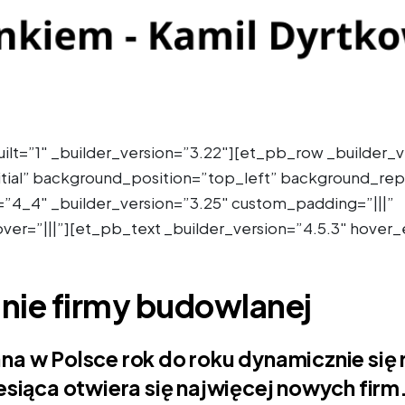
ilt=”1″ _builder_version=”3.22″][et_pb_row _builder_v
tial” background_position=”top_left” background_re
”4_4″ _builder_version=”3.25″ custom_padding=”|||”
er=”|||”][et_pb_text _builder_version=”4.5.3″ hover
nie firmy budowlanej
a w Polsce rok do roku dynamicznie się 
esiąca otwiera się najwięcej nowych fir