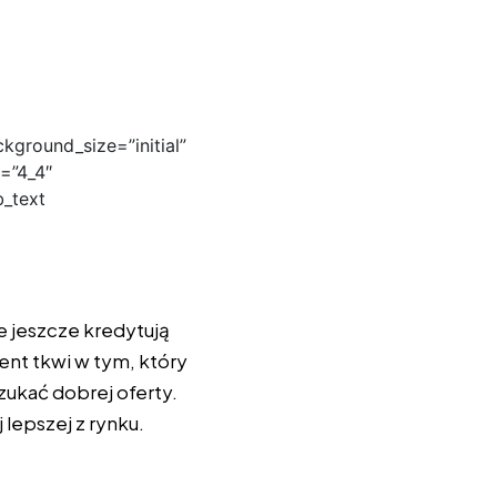
kground_size=”initial”
=”4_4″
b_text
e jeszcze kredytują
ent tkwi w tym, który
zukać dobrej oferty.
 lepszej z rynku.