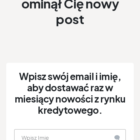
ominął Cię nowy
post
Wpisz swój email i imię,
aby dostawać raz w
miesiący nowości z rynku
kredytowego.