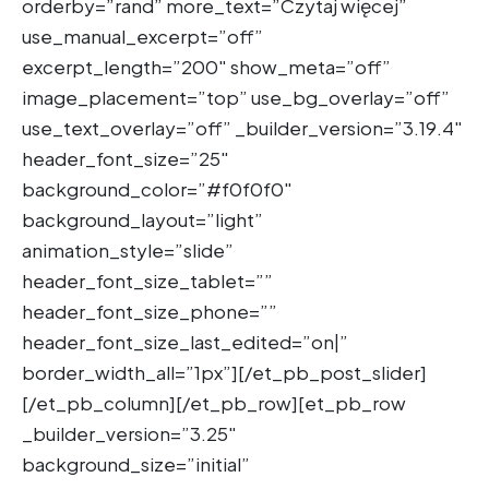
orderby=”rand” more_text=”Czytaj więcej”
use_manual_excerpt=”off”
excerpt_length=”200″ show_meta=”off”
image_placement=”top” use_bg_overlay=”off”
use_text_overlay=”off” _builder_version=”3.19.4″
header_font_size=”25″
background_color=”#f0f0f0″
background_layout=”light”
animation_style=”slide”
header_font_size_tablet=””
header_font_size_phone=””
header_font_size_last_edited=”on|”
border_width_all=”1px”][/et_pb_post_slider]
[/et_pb_column][/et_pb_row][et_pb_row
_builder_version=”3.25″
background_size=”initial”