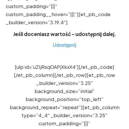
custom_padding=”|||”
custom_padding__hover=”|||”][et_pb_code
_builder_version=”3.19.4″]
Jeśli doceniasz wartość – udostępnij dalej.
Udostępnij
[ulp id=’uZIjRsqOAPjXkxX4′][/et_pb_code]
[/et_pb_column][/et_pb_row][et_pb_row
_builder_version=”3.25″
background_size=”initial”
background_position=”top_left”
background_repeat=”repeat”][et_pb_column
type=”4_4″ _builder_version=”3.25″
custom_padding=”|||”