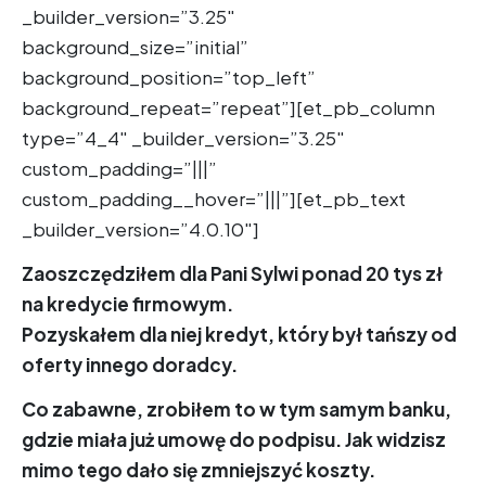
_builder_version=”3.25″
background_size=”initial”
background_position=”top_left”
background_repeat=”repeat”][et_pb_column
type=”4_4″ _builder_version=”3.25″
custom_padding=”|||”
custom_padding__hover=”|||”][et_pb_text
_builder_version=”4.0.10″]
Zaoszczędziłem dla Pani Sylwi ponad 20 tys zł
na kredycie firmowym.
Pozyskałem dla niej kredyt, który był tańszy od
oferty innego doradcy.
Co zabawne, zrobiłem to w tym samym banku,
gdzie miała już umowę do podpisu. Jak widzisz
mimo tego dało się zmniejszyć koszty.