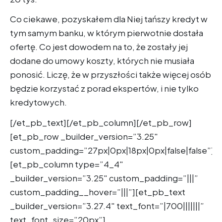
Co ciekawe, pozyskałem dla Niej tańszy kredyt w
tym samym banku, w którym pierwotnie dostała
ofertę. Co jest dowodem na to, że zostały jej
dodane do umowy koszty, których nie musiała
ponosić. Liczę, że w przyszłości także więcej osób
będzie korzystać z porad ekspertów, i nie tylko
kredytowych.
[/et_pb_text][/et_pb_column][/et_pb_row]
[et_pb_row _builder_version=”3.25″
custom_padding=”27px|0px|18px|0px|false|false”]
[et_pb_column type=”4_4″
_builder_version=”3.25″ custom_padding=”|||”
custom_padding__hover=”|||”][et_pb_text
_builder_version=”3.27.4″ text_font=”|700|||||||”
text_font_size=”20px”]