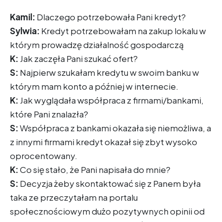
Kamil:
Dlaczego potrzebowała Pani kredyt?
Sylwia:
Kredyt potrzebowałam na zakup lokalu w
którym prowadzę działalność gospodarczą
K:
Jak zaczęła Pani szukać ofert?
S:
Najpierw szukałam kredytu w swoim banku w
którym mam konto a później w internecie.
K:
Jak wyglądała współpraca z firmami/bankami,
które Pani znalazła?
S:
Współpraca z bankami okazała się niemożliwa, a
z innymi firmami kredyt okazał się zbyt wysoko
oprocentowany.
K:
Co się stało, że Pani napisała do mnie?
S:
Decyzja żeby skontaktować się z Panem była
taka ze przeczytałam na portalu
społecznościowym dużo pozytywnych opinii od