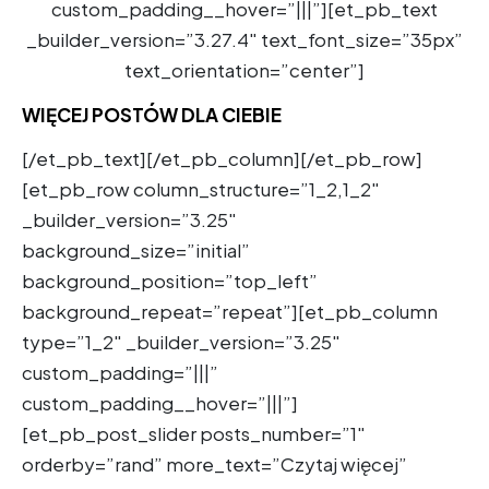
custom_padding__hover=”|||”][et_pb_text
_builder_version=”3.27.4″ text_font_size=”35px”
text_orientation=”center”]
WIĘCEJ POSTÓW DLA CIEBIE
[/et_pb_text][/et_pb_column][/et_pb_row]
[et_pb_row column_structure=”1_2,1_2″
_builder_version=”3.25″
background_size=”initial”
background_position=”top_left”
background_repeat=”repeat”][et_pb_column
type=”1_2″ _builder_version=”3.25″
custom_padding=”|||”
custom_padding__hover=”|||”]
[et_pb_post_slider posts_number=”1″
orderby=”rand” more_text=”Czytaj więcej”