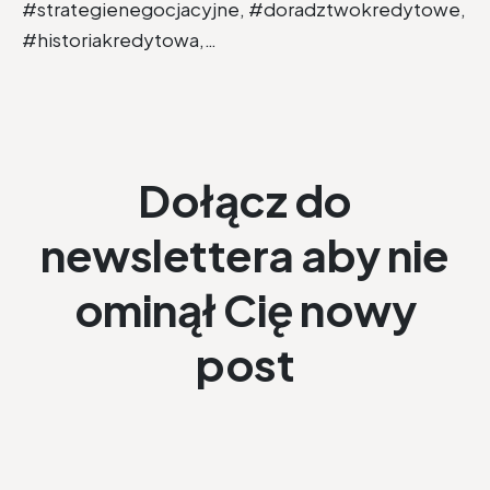
#strategienegocjacyjne, #doradztwokredytowe,
#historiakredytowa,…
Dołącz do
newslettera aby nie
ominął Cię nowy
post