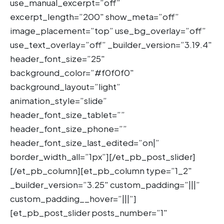
use_manual_excerpt=”off”
excerpt_length=”200″ show_meta=”off”
image_placement=”top” use_bg_overlay=”off”
use_text_overlay=”off” _builder_version=”3.19.4″
header_font_size=”25″
background_color=”#f0f0f0″
background_layout=”light”
animation_style=”slide”
header_font_size_tablet=””
header_font_size_phone=””
header_font_size_last_edited=”on|”
border_width_all=”1px”][/et_pb_post_slider]
[/et_pb_column][et_pb_column type=”1_2″
_builder_version=”3.25″ custom_padding=”|||”
custom_padding__hover=”|||”]
[et_pb_post_slider posts_number=”1″