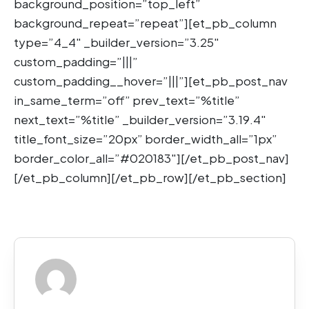
background_position=”top_left”
background_repeat=”repeat”][et_pb_column
type=”4_4″ _builder_version=”3.25″
custom_padding=”|||”
custom_padding__hover=”|||”][et_pb_post_nav
in_same_term=”off” prev_text=”%title”
next_text=”%title” _builder_version=”3.19.4″
title_font_size=”20px” border_width_all=”1px”
border_color_all=”#020183″][/et_pb_post_nav]
[/et_pb_column][/et_pb_row][/et_pb_section]